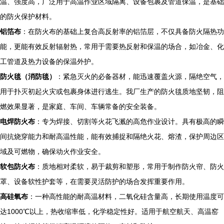
温、强度高，广泛用于高温作业区域隔离、设备包裹及管道保温，是基础
的防火保护材料。
铝箔布
：在防火布的基础上复合高反射率的铝箔层，不仅具备防火隔热功
能，更能有效反射辐射热，常用于需要热反射和保温的场合，如冶金、化
工管道及热力设备的保温外护。
防火毯（消防毯）
：紧急灭火的必备器材，能迅速覆盖火源，隔绝空气，
用于扑灭初起火灾或包裹身体进行逃生。我厂生产的防火毯质地坚韧，阻
燃效果显著，是家庭、车间、车辆常备的安全装备。
电焊防火布
：专为焊接、切割等火花飞溅的高危作业设计。具有极高的瞬
间抗烧穿能力和耐高温性能，能有效捕捉和隔绝火花、熔渣，保护周边区
域及可燃物，确保动火作业安全。
软包防火布
：质地相对柔软，易于裁剪和塑形，常用于制作防火帘、防火
罩、设备软性护套等，在需要灵活防护的场合发挥重要作用。
高硅氧布
：一种高性能的耐高温材料，二氧化硅含量高，长期使用温度可
达1000℃以上，热收缩率低，化学稳定性好。适用于航空航天、高温窑