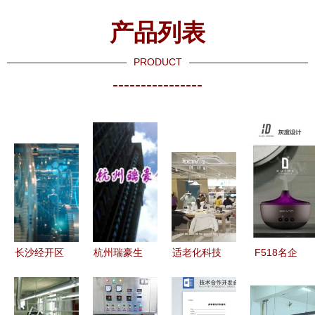
产品列表
PRODUCT
----------------
长沙经开区
杭州瑞豪生
适老化科技
F518名企
2020年度
物科技 技
产品成为年
录 国家高
智能制造政
术与产品就
货新宠 让
新技术企业