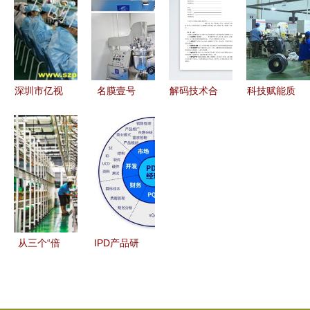
策配套奖励
是契机
技术融入银
的技术开发
公示 技术
发生活
之路
咨询的机遇
与责任
深圳市亿视
名膜壹号
解码技术合
科技赋能质
电子技术发
探索新国货
作开发合同
效提升 宿
展 金属加
化妆品的技
从条文到成
豫工业经济
工产品的技
术突围之路
功合作的桥
发展势头强
术创新与深
梁
劲的技术咨
度开发
询观察
从三个“倍
IPD产品研
增”看铜梁
发成功之道
科技创新发
从工程师到
展中的技术
工程商人，